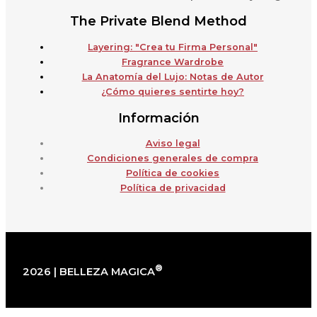
The Private Blend Method
Layering: "Crea tu Firma Personal"
Fragrance Wardrobe
La Anatomía del Lujo: Notas de Autor
¿Cómo quieres sentirte hoy?
Información
Aviso legal
Condiciones generales de compra
Política de cookies
Política de privacidad
®
2026 | BELLEZA MAGICA