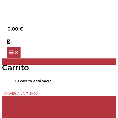
Scroll
Ir
Up
al
contenido
Buscar
0,00
€
0
Carrito
Tu carrito está vacío.
VOLVER A LA TIENDA