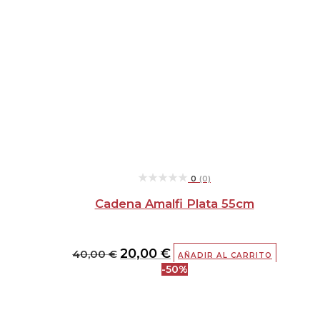
★★★★★
★★★★★
0
(0)
Cadena Amalfi Plata 55cm
20,00
€
40,00
€
AÑADIR AL CARRITO
-50%
El
El
precio
precio
original
actual
era:
es: