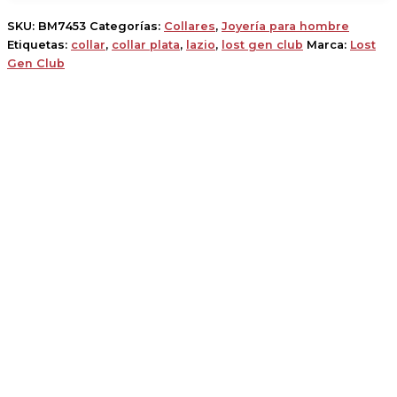
SKU:
BM7453
Categorías:
Collares
,
Joyería para hombre
Etiquetas:
collar
,
collar plata
,
lazio
,
lost gen club
Marca:
Lost
Gen Club