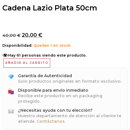
Cadena Lazio Plata 50cm
20,00
€
40,00
€
Disponibilidad:
Quedan 1 en stock
Hay
61
personas viendo este producto.
AÑADIR AL CARRITO
Garantía de Autenticidad
Solo productos originales en formato exclusivo.
Disponible para envío inmediato
Recibe este producto en un packaging
protegido.
¿Necesitas ayuda con tu elección?
Nuestro departamento de atención al cliente te
atiende.
Contáctanos.