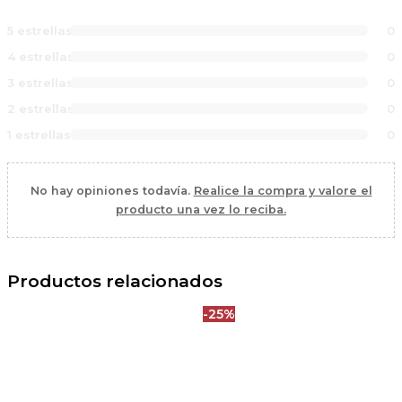
5 estrellas
0
4 estrellas
0
3 estrellas
0
2 estrellas
0
1 estrellas
0
No hay opiniones todavía.
Realice la compra y valore el
producto una vez lo reciba.
Productos relacionados
-25%
El
El
precio
precio
original
actual
era:
es:
60,00 €.
45,00 €.