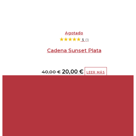
Agotado
★★★★★
★★★★★
5
(1)
Cadena Sunset Plata
20,00
€
40,00
€
LEER MÁS