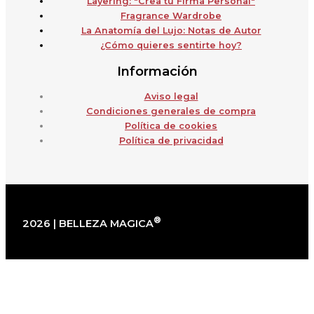
Layering: "Crea tu Firma Personal"
Fragrance Wardrobe
La Anatomía del Lujo: Notas de Autor
¿Cómo quieres sentirte hoy?
Información
Aviso legal
Condiciones generales de compra
Política de cookies
Política de privacidad
®
2026 | BELLEZA MAGICA
×