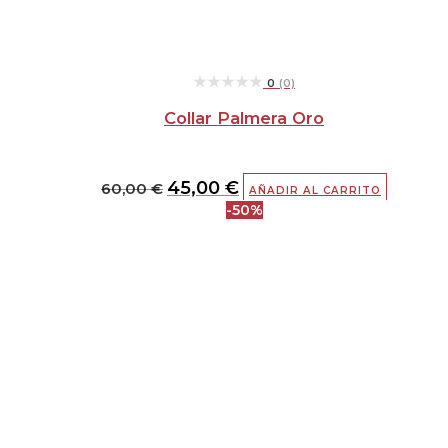
★★★★★
★★★★★
0
(0)
Collar Palmera Oro
45,00
€
60,00
€
AÑADIR AL CARRITO
-50%
El
El
precio
precio
original
actual
era:
es:
60,00 €.
30,00 €.