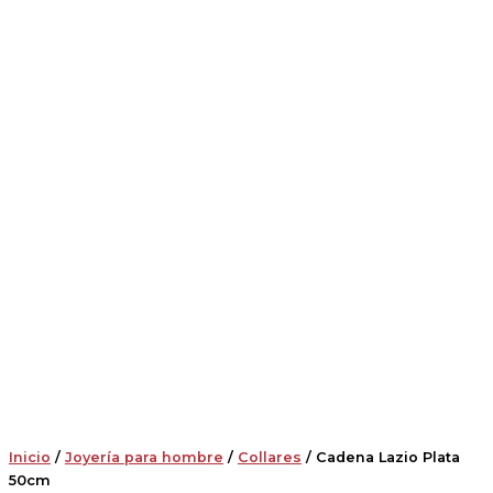
Inicio
/
Joyería para hombre
/
Collares
/ Cadena Lazio Plata
50cm