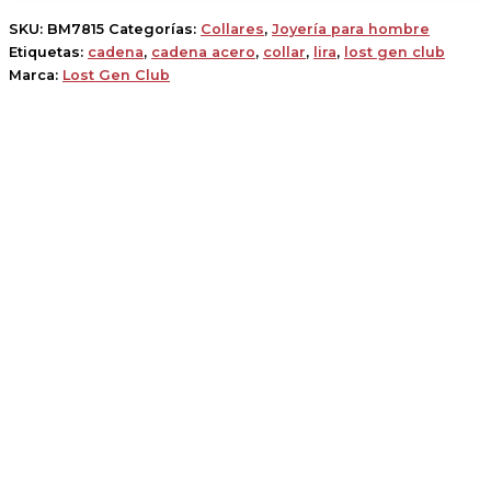
SKU:
BM7815
Categorías:
Collares
,
Joyería para hombre
Etiquetas:
cadena
,
cadena acero
,
collar
,
lira
,
lost gen club
Marca:
Lost Gen Club