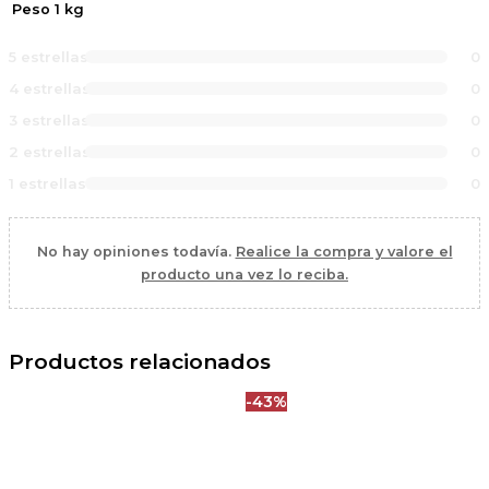
Peso
1 kg
5 estrellas
0
4 estrellas
0
3 estrellas
0
2 estrellas
0
1 estrellas
0
No hay opiniones todavía.
Realice la compra y valore el
producto una vez lo reciba.
Productos relacionados
-43%
El
El
precio
precio
original
actual
era:
es: