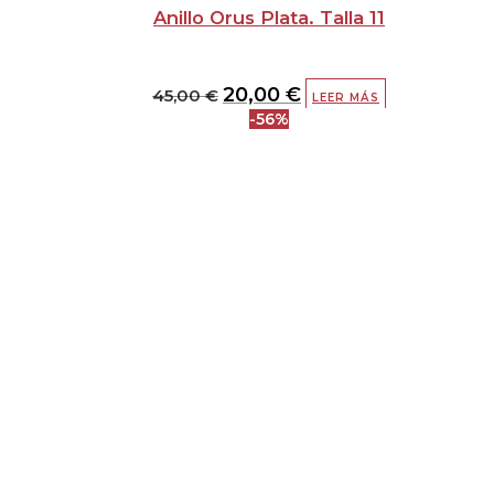
Anillo Orus Plata. Talla 11
20,00
€
45,00
€
LEER MÁS
-56%
El
El
precio
precio
original
actual
era:
es:
45,00 €.
20,00 €.