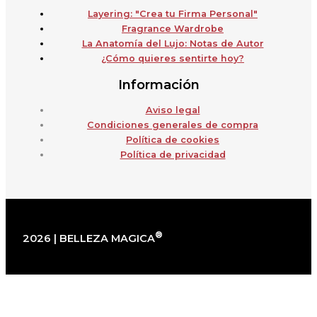
Layering: "Crea tu Firma Personal"
Fragrance Wardrobe
La Anatomía del Lujo: Notas de Autor
¿Cómo quieres sentirte hoy?
Información
Aviso legal
Condiciones generales de compra
Política de cookies
Política de privacidad
®
2026 | BELLEZA MAGICA
×