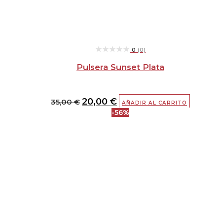
★★★★★
★★★★★
0
(0)
Pulsera Sunset Plata
20,00
€
35,00
€
AÑADIR AL CARRITO
-56%
El
El
precio
precio
original
actual
era:
es:
45,00 €.
20,00 €.