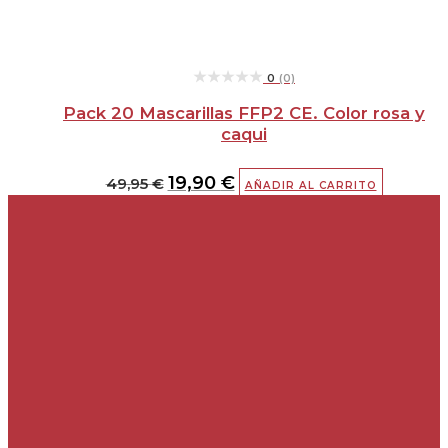
★★★★★
★★★★★
0
(0)
Pack 20 Mascarillas FFP2 CE. Color rosa y
caqui
19,90
€
49,95
€
AÑADIR AL CARRITO