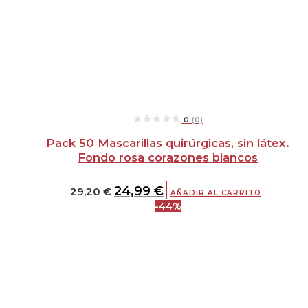
★★★★★
★★★★★
0
(0)
Pack 50 Mascarillas quirúrgicas, sin látex.
Fondo rosa corazones blancos
24,99
€
29,20
€
AÑADIR AL CARRITO
-44%
El
El
precio
precio
original
actual
era:
es:
0,72 €.
0,40 €.