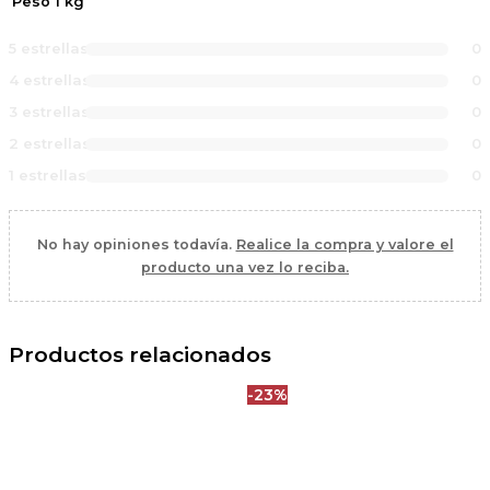
Peso
1 kg
5 estrellas
0
4 estrellas
0
3 estrellas
0
2 estrellas
0
1 estrellas
0
No hay opiniones todavía.
Realice la compra y valore el
producto una vez lo reciba.
Productos relacionados
-23%
El
El
precio
precio
original
actual
era:
es:
34,90 €.
26,90 €.