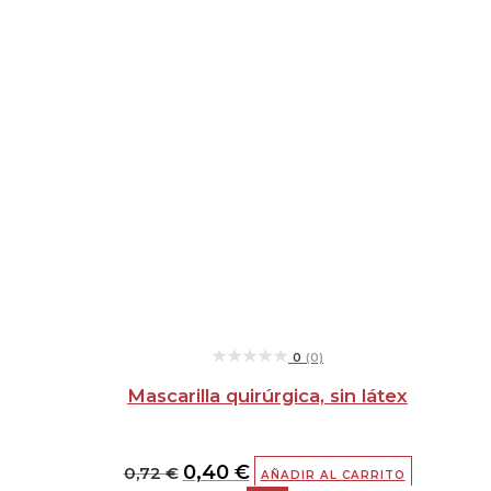
★★★★★
★★★★★
0
(0)
Mascarilla quirúrgica, sin látex
0,40
€
0,72
€
AÑADIR AL CARRITO