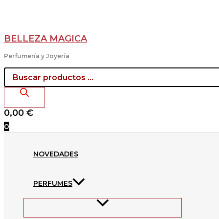
Scroll
Búsqueda
Pack
Ir
Up
de
30
al
productos
Mascarillas
contenido
FFP2
BELLEZA MAGICA
CE.
Color
Perfumería y Joyería
rosa
cantidad
0,00
€
0
NOVEDADES
PERFUMES