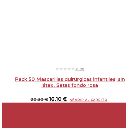
★★★★★
★★★★★
0
(0)
Pack 50 Mascarillas quirúrgicas infantiles, sin
látex. Setas fondo rosa
16,10
€
20,30
€
AÑADIR AL CARRITO