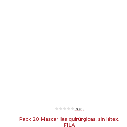
precio
precio
original
actual
era:
es:
20,50 €.
16,60 €.
★★★★★
★★★★★
0
(0)
Pack 20 Mascarillas quirúrgicas, sin látex.
FILA