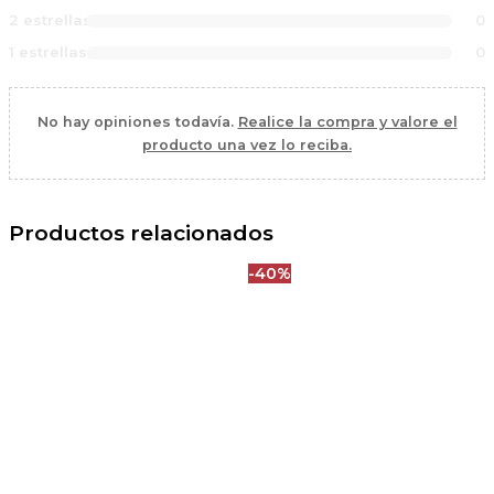
2 estrellas
0
1 estrellas
0
No hay opiniones todavía.
Realice la compra y valore el
producto una vez lo reciba.
Productos relacionados
-40%
El
El
precio
precio
original
actual
era:
es:
49,90 €.
29,90 €.