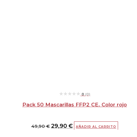
★★★★★
★★★★★
0
(0)
Pack 50 Mascarillas FFP2 CE. Color rojo
29,90
€
49,90
€
AÑADIR AL CARRITO
El
El