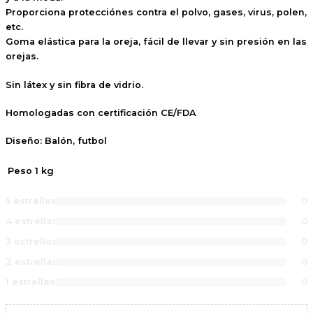
Proporciona protecciónes contra el polvo, gases, virus, polen,
etc.
Goma elástica para la oreja, fácil de llevar y sin presión en las
orejas.
Sin látex y sin fibra de vidrio.
Homologadas con certificación CE/FDA
Diseño: Balón, futbol
Peso
1 kg
5 estrellas
0
4 estrellas
0
3 estrellas
0
2 estrellas
0
1 estrellas
0