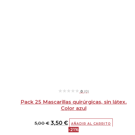
★★★★★
★★★★★
0
(0)
Pack 25 Mascarillas quirúrgicas, sin látex.
Color azul
3,50
€
5,00
€
AÑADIR AL CARRITO
-21%
El
El