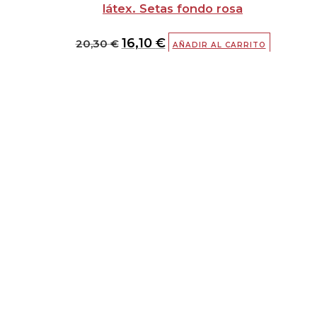
látex. Setas fondo rosa
16,10
€
20,30
€
AÑADIR AL CARRITO