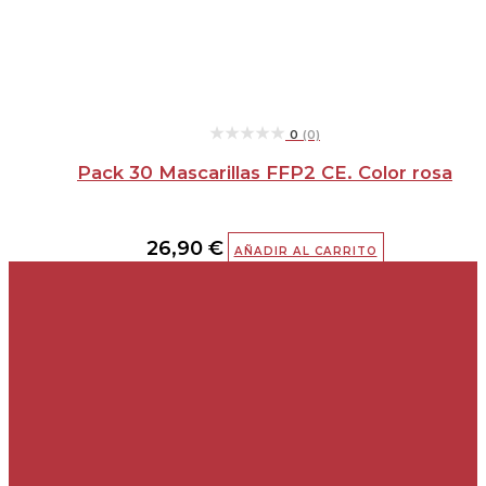
★★★★★
★★★★★
0
(0)
Pack 30 Mascarillas FFP2 CE. Color rosa
26,90
€
AÑADIR AL CARRITO