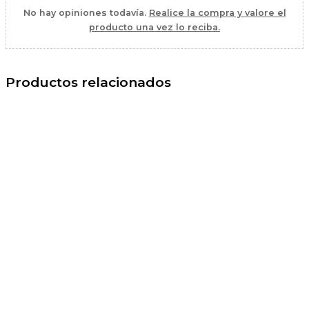
No hay opiniones todavía.
Realice la compra y valore el
producto una vez lo reciba.
Productos relacionados
El
El
precio
precio
original
actual
era:
es:
35,95 €.
28,95 €.