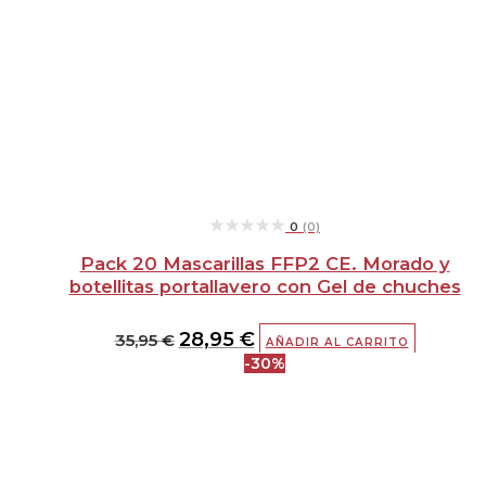
★★★★★
★★★★★
0
(0)
Pack 20 Mascarillas FFP2 CE. Morado y
botellitas portallavero con Gel de chuches
28,95
€
35,95
€
AÑADIR AL CARRITO
-30%
El
El
precio
precio
original
actual
era:
es:
5,00 €.
3,50 €.