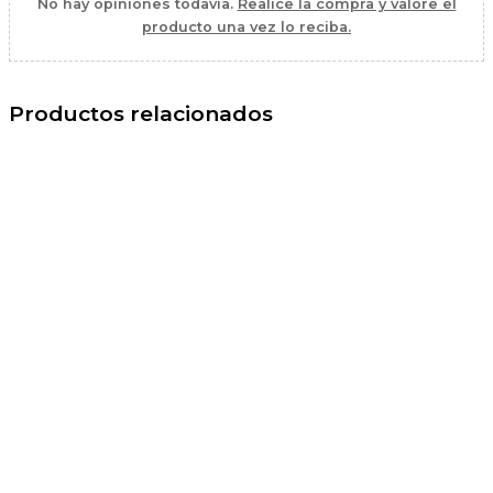
No hay opiniones todavía.
Realice la compra y valore el
producto una vez lo reciba.
Productos relacionados
El
El
precio
precio
original
actual
era:
es:
29,90 €.
24,90 €.