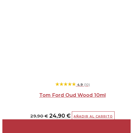
★★★★★
★★★★★
4.9
(10)
Tom Ford Oud Wood 10ml
24,90
€
29,90
€
AÑADIR AL CARRITO