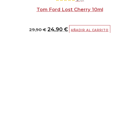
Tom Ford Lost Cherry 10ml
24,90
€
29,90
€
AÑADIR AL CARRITO
El
El
precio
precio
original
actual
era:
es:
29,90 €.
24,90 €.