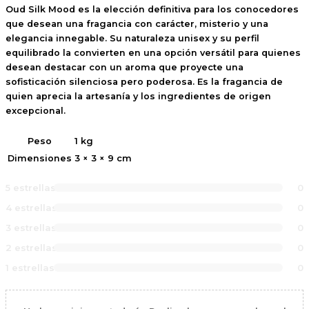
Oud Silk Mood
es la elección definitiva para los conocedores
que desean una fragancia con
carácter, misterio y una
elegancia innegable
. Su naturaleza
unisex
y su perfil
equilibrado la convierten en una opción versátil para quienes
desean destacar con un aroma que proyecte una
sofisticación silenciosa pero poderosa. Es la fragancia de
quien aprecia la artesanía y los ingredientes de origen
excepcional.
Peso
1 kg
Dimensiones
3 × 3 × 9 cm
5 estrellas
0
4 estrellas
0
3 estrellas
0
2 estrellas
0
1 estrellas
0