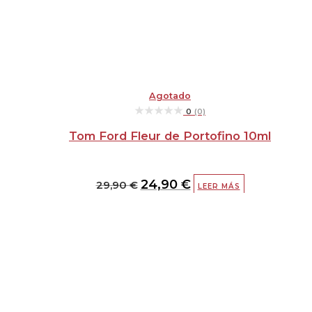
Agotado
★★★★★
★★★★★
0
(0)
Tom Ford Fleur de Portofino 10ml
24,90
€
29,90
€
LEER MÁS
El
El
precio
precio
original
actual
era:
es:
29,90 €.
24,90 €.