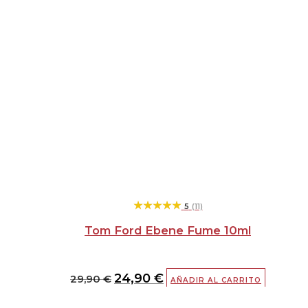
★★★★★
★★★★★
5
(11)
Tom Ford Ebene Fume 10ml
24,90
€
29,90
€
AÑADIR AL CARRITO
El
El
precio
precio