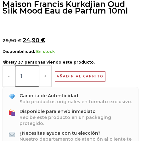
Maison Francis Kurkdjian Oud
Silk Mood Eau de Parfum 10ml
24,90
€
29,90
€
Disponibilidad:
En stock
Hay
37
personas viendo este producto.
-
+
AÑADIR AL CARRITO
Garantía de Autenticidad
Solo productos originales en formato exclusivo.
Disponible para envío inmediato
Recibe este producto en un packaging
protegido.
¿Necesitas ayuda con tu elección?
Nuestro departamento de atención al cliente te