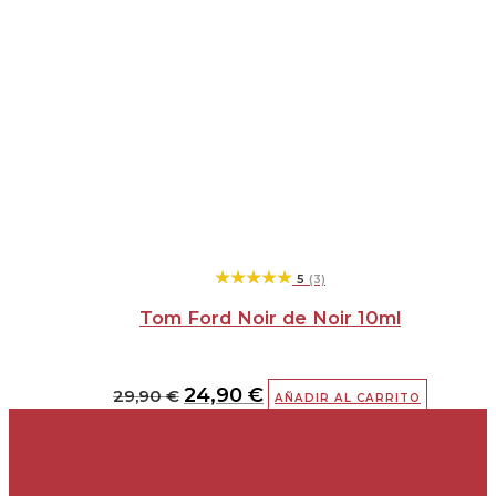
★★★★★
★★★★★
5
(3)
Tom Ford Noir de Noir 10ml
24,90
€
29,90
€
AÑADIR AL CARRITO