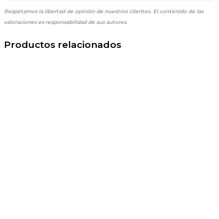
Respetamos la libertad de opinión de nuestros clientes.
El contenido de las
valoraciones es responsabilidad de sus autores.
Productos relacionados
El
El
precio
precio
original
actual
era:
es:
29,90 €.
24,90 €.