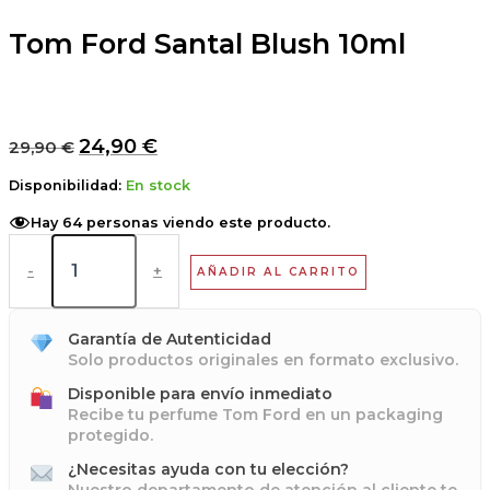
Tom Ford Santal Blush 10ml
24,90
€
29,90
€
Disponibilidad:
En stock
Hay
64
personas viendo este producto.
-
+
AÑADIR AL CARRITO
Garantía de Autenticidad
Solo productos originales en formato exclusivo.
Disponible para envío inmediato
Recibe tu perfume Tom Ford en un packaging
protegido.
¿Necesitas ayuda con tu elección?
Nuestro departamento de atención al cliente te