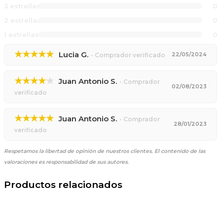
3 estrellas
0
2 estrellas
0
1 estrellas
0
★★★★★
Lucia G.
22/05/2024
- Comprador verificado
★★★★
★
Juan Antonio S.
- Comprador
02/08/2023
verificado
★★★★★
Juan Antonio S.
- Comprador
28/01/2023
verificado
Respetamos la libertad de opinión de nuestros clientes.
El contenido de las
valoraciones es responsabilidad de sus autores.
Productos relacionados
El
El
precio
precio