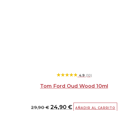
★★★★★
★★★★★
4.9
(10)
Tom Ford Oud Wood 10ml
24,90
€
29,90
€
AÑADIR AL CARRITO
El
El
precio
precio
original
actual
era:
es: