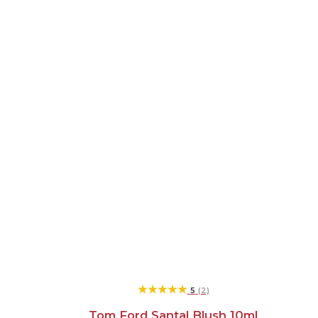
★★★★★
★★★★★
5
(2)
Tom Ford Santal Blush 10ml