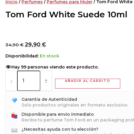
Inicio
/
Perfumes
/
Perfumes para Mujer
/ Tom Ford White
Tom Ford White Suede 10ml
29,90
€
34,90
€
Disponibilidad:
En stock
Hay
99
personas viendo este producto.
-
+
AÑADIR AL CARRITO
Garantía de Autenticidad
Solo productos originales en formato exclusivo.
Disponible para envío inmediato
Recibe tu perfume Tom Ford en un packaging pro
¿Necesitas ayuda con tu elección?