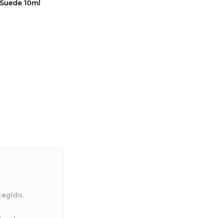
 Suede 10ml
tegido.