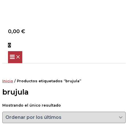
Scroll
Ir
Up
al
contenido
Buscar
0,00
€
0
Inicio
/ Productos etiquetados “brujula”
brujula
Mostrando el único resultado