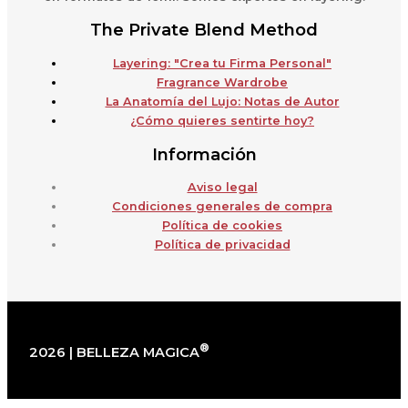
The Private Blend Method
Layering: "Crea tu Firma Personal"
Fragrance Wardrobe
La Anatomía del Lujo: Notas de Autor
¿Cómo quieres sentirte hoy?
Información
Aviso legal
Condiciones generales de compra
Política de cookies
Política de privacidad
®
2026 | BELLEZA MAGICA