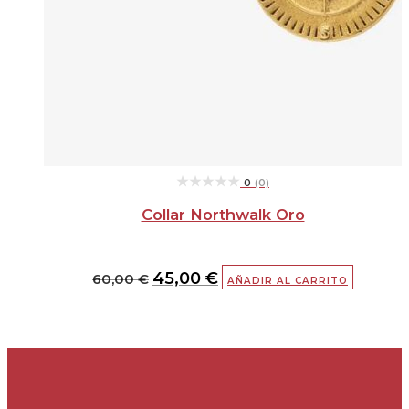
★★★★★
★★★★★
0
(0)
Collar Northwalk Oro
45,00
€
60,00
€
AÑADIR AL CARRITO