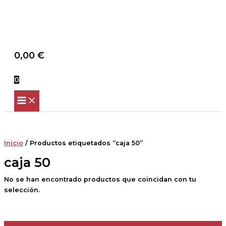
Scroll
Ir
Up
al
contenido
Buscar
0,00
€
0
Inicio
/ Productos etiquetados “caja 50”
caja 50
No se han encontrado productos que coincidan con tu
selección.