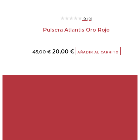
★★★★★
★★★★★
0
(0)
Pulsera Atlantis Oro Rojo
20,00
€
45,00
€
AÑADIR AL CARRITO