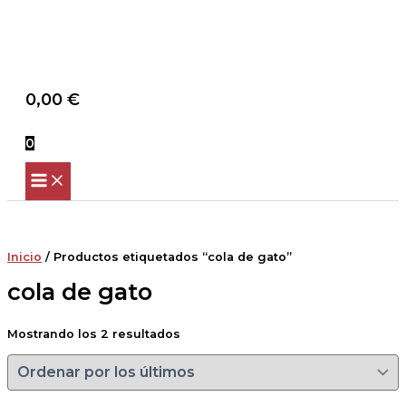
Scroll
Ir
Ordenado
Up
al
por
contenido
los
últimos
Buscar
0,00
€
0
Inicio
/ Productos etiquetados “cola de gato”
cola de gato
Mostrando los 2 resultados