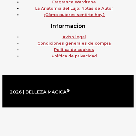
Fragrance Wardrobe
La Anatomía del Lujo: Notas de Autor
¿Cómo quieres sentirte hoy?
Información
Aviso legal
Condiciones generales de compra
Política de cookies
Política de privacidad
®
2026 | BELLEZA MAGICA
×