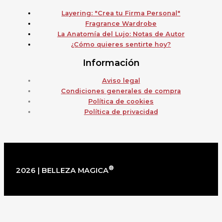
Layering: "Crea tu Firma Personal"
Fragrance Wardrobe
La Anatomía del Lujo: Notas de Autor
¿Cómo quieres sentirte hoy?
Información
Aviso legal
Condiciones generales de compra
Política de cookies
Política de privacidad
®
2026 | BELLEZA MAGICA
×