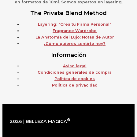
en formatos de 10ml. Somos expertos en layering.
The Private Blend Method
Layering: "Crea tu Firma Personal"
Fragrance Wardrobe
La Anatomía del Lujo: Notas de Autor
¿Cómo quieres sentirte hoy?
Información
Aviso legal
Condiciones generales de compra
Política de cookies
Política de privacidad
®
2026 | BELLEZA MAGICA