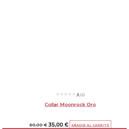
★★★★★
★★★★★
0
(0)
Collar Moonrock Oro
35,00
€
60,00
€
AÑADIR AL CARRITO