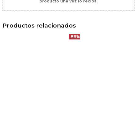
producto una vez lo reciba.
Productos relacionados
-56%
Este
produc
tiene
múltipl
variant
Las
opcion
se
puede
elegir
en
la
página
de
produc