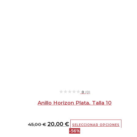
★★★★★
★★★★★
0
(0)
Anillo Horizon Plata. Talla 10
20,00
€
45,00
€
SELECCIONAR OPCIONES
-56%
El
El