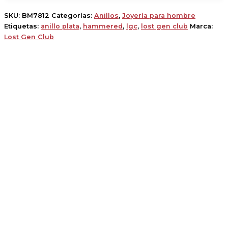
SKU:
BM7812
Categorías:
Anillos
,
Joyería para hombre
Etiquetas:
anillo plata
,
hammered
,
lgc
,
lost gen club
Marca:
Lost Gen Club