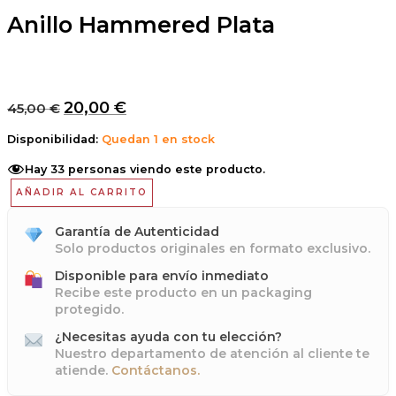
Anillo Hammered Plata
20,00
€
45,00
€
Disponibilidad:
Quedan 1 en stock
Hay
33
personas viendo este producto.
AÑADIR AL CARRITO
Garantía de Autenticidad
Solo productos originales en formato exclusivo.
Disponible para envío inmediato
Recibe este producto en un packaging
protegido.
¿Necesitas ayuda con tu elección?
Nuestro departamento de atención al cliente te
atiende.
Contáctanos.