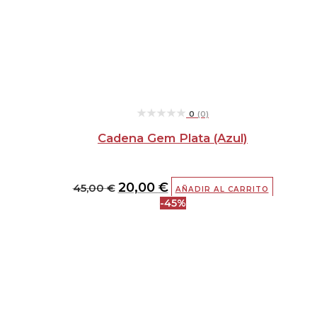
★★★★★
★★★★★
0
(0)
Cadena Gem Plata (Azul)
20,00
€
45,00
€
AÑADIR AL CARRITO
-45%
El
El
precio
precio
original
actual
era:
es:
55,00 €.
30,00 €.