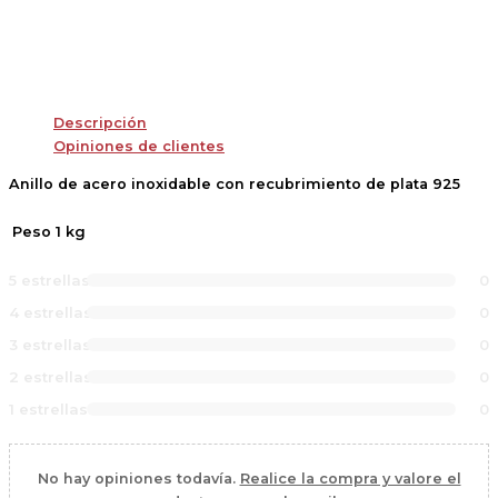
Descripción
Opiniones de clientes
Anillo de acero inoxidable con recubrimiento de plata 925
Peso
1 kg
5 estrellas
0
4 estrellas
0
3 estrellas
0
2 estrellas
0
1 estrellas
0
No hay opiniones todavía.
Realice la compra y valore el