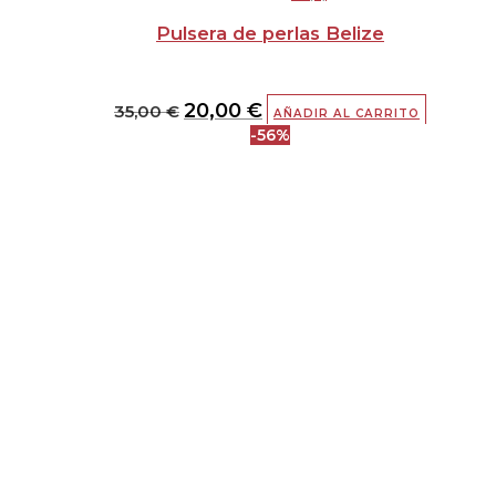
Pulsera de perlas Belize
20,00
€
35,00
€
AÑADIR AL CARRITO
-56%
El
El
precio
precio
original
actual
era:
es:
45,00 €.
20,00 €.