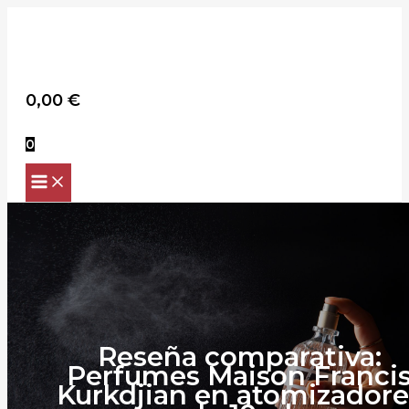
Scroll
Ir
Up
al
contenido
Buscar
0,00
€
0
Reseña comparativa:
Perfumes Maison Franci
Kurkdjian en atomizadore