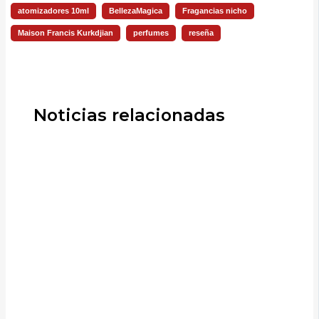
atomizadores 10ml
BellezaMagica
Fragancias nicho
Maison Francis Kurkdjian
perfumes
reseña
Noticias relacionadas