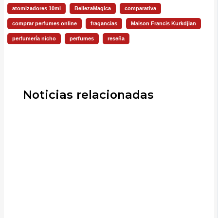
atomizadores 10ml
BellezaMagica
comparativa
comprar perfumes online
fragancias
Maison Francis Kurkdjian
perfumería nicho
perfumes
reseña
Noticias relacionadas