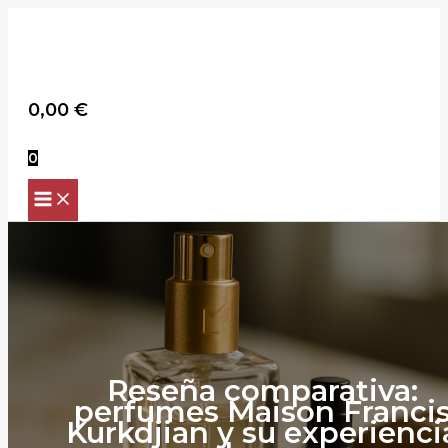
Scroll
Ir
Up
al
contenido
Buscar
0,00
€
0
Reseña comparativa:
perfumes Maison Franci
Kurkdjian y su experienci