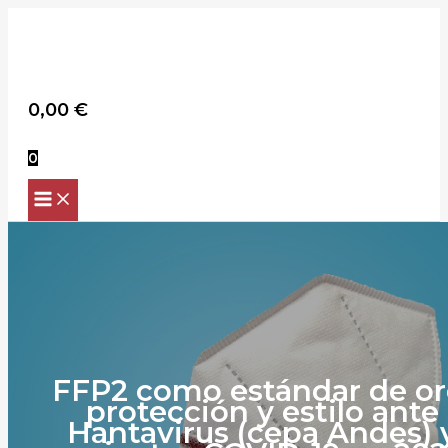
Scroll
Ir
Up
al
contenido
Buscar
0,00
€
0
FFP2 como estándar de or
protección y estilo ante
Hantavirus (cepa Andes) 