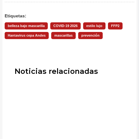
Etiquetas:
belleza bajo mascarilla
COVID-19 2026
estilo lujo
FFP2
Hantavirus cepa Andes
mascarillas
prevención
Noticias relacionadas