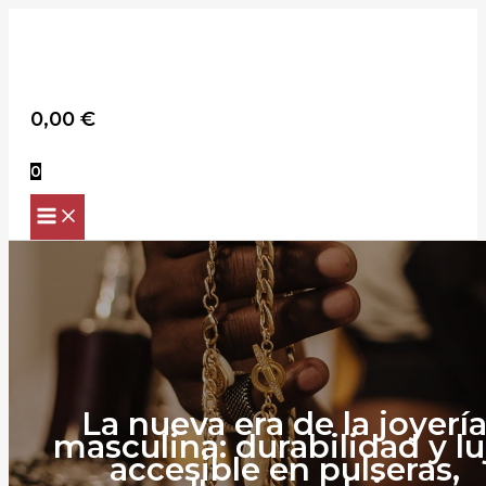
Scroll
Ir
Up
al
contenido
Buscar
0,00
€
0
La nueva era de la joyerí
masculina: durabilidad y lu
accesible en pulseras,