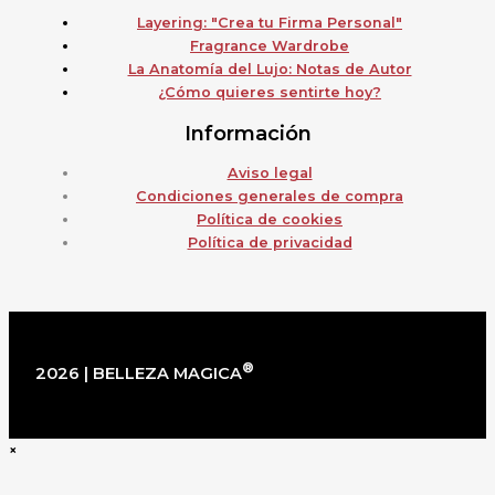
Layering: "Crea tu Firma Personal"
Fragrance Wardrobe
La Anatomía del Lujo: Notas de Autor
¿Cómo quieres sentirte hoy?
Información
Aviso legal
Condiciones generales de compra
Política de cookies
Política de privacidad
®
2026 | BELLEZA MAGICA
×