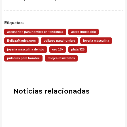
Etiquetas:
accesorios para hombre en tendencia
acero inoxidable
BellezaMagica.com
collares para hombre
joyería masculina
joyería masculina de lujo
oro 18k
plata 925
pulseras para hombre
relojes resistentes
Noticias relacionadas