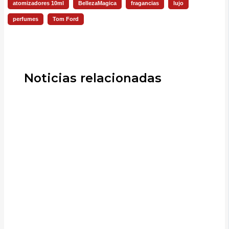
atomizadores 10ml
BellezaMagica
fragancias
lujo
perfumes
Tom Ford
Noticias relacionadas