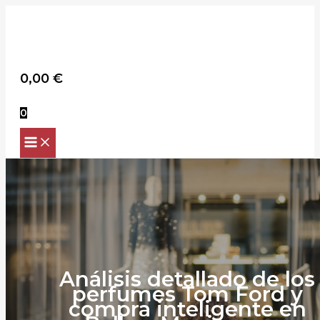
Scroll
Ir
Up
al
contenido
Buscar
0,00
€
0
Análisis detallado de los
perfumes Tom Ford y
compra inteligente en