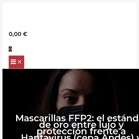
Scroll
Ir
Up
al
contenido
Buscar
0,00
€
0
Mascarillas FFP2: el estánd
de oro entre lujo y
protección frente a
Hantavirus (cepa Andes) 