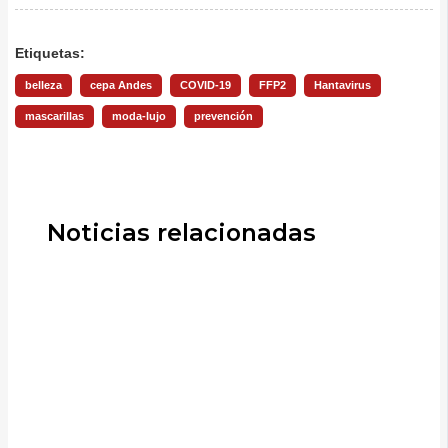
Etiquetas:
belleza
cepa Andes
COVID-19
FFP2
Hantavirus
mascarillas
moda-lujo
prevención
Noticias relacionadas